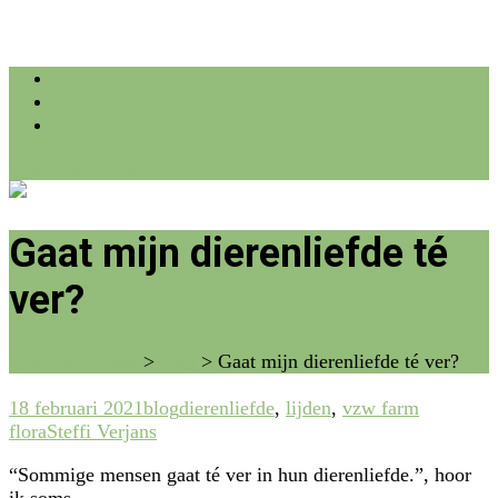
info@farmflora.be
Gaat mijn dierenliefde té
ver?
vzw Farm Flora
>
blog
>
Gaat mijn dierenliefde té ver?
18 februari 2021
blog
dierenliefde
,
lijden
,
vzw farm
flora
Steffi Verjans
“Sommige mensen gaat té ver in hun dierenliefde.”, hoor