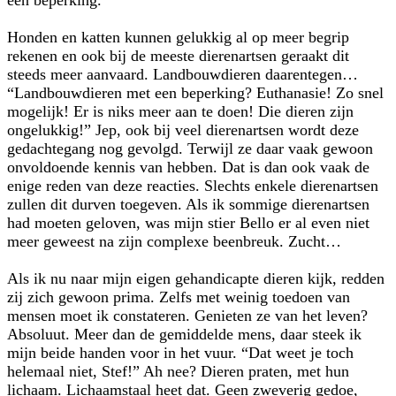
een beperking.
Honden en katten kunnen gelukkig al op meer begrip
rekenen en ook bij de meeste dierenartsen geraakt dit
steeds meer aanvaard. Landbouwdieren daarentegen…
“Landbouwdieren met een beperking? Euthanasie! Zo snel
mogelijk! Er is niks meer aan te doen! Die dieren zijn
ongelukkig!” Jep, ook bij veel dierenartsen wordt deze
gedachtegang nog gevolgd. Terwijl ze daar vaak gewoon
onvoldoende kennis van hebben. Dat is dan ook vaak de
enige reden van deze reacties. Slechts enkele dierenartsen
zullen dit durven toegeven. Als ik sommige dierenartsen
had moeten geloven, was mijn stier Bello er al even niet
meer geweest na zijn complexe beenbreuk. Zucht…
Als ik nu naar mijn eigen gehandicapte dieren kijk, redden
zij zich gewoon prima. Zelfs met weinig toedoen van
mensen moet ik constateren. Genieten ze van het leven?
Absoluut. Meer dan de gemiddelde mens, daar steek ik
mijn beide handen voor in het vuur. “Dat weet je toch
helemaal niet, Stef!” Ah nee? Dieren praten, met hun
lichaam. Lichaamstaal heet dat. Geen zweverig gedoe,