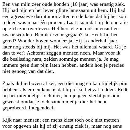
Eén van mijn zeer oude honden (16 jaar) was ernstig ziek.
Hij had pijn en het leven glipte langzaam uit hem. Hij had
een agressieve darmtumor zitten en de kans dat hij het zou
redden was maar één procent. Laat staan dat hij de operatie
op zich zou overleven. Het herstel zou ook intensief en
zwaar worden. Ben ik ervoor gegaan? Ja. Heeft hij het
gered? Wonder boven wonder: ja. Hij is anderhalf jaar
later nog steeds bij mij. Het was het allemaal waard. Ga je
dan té ver? Achteraf zeggen mensen neen. Maar voor ik
die beslissing nam, zeiden sommige mensen ja. Je mag
immers geen dier pijn laten hebben, anders hou je precies
niet genoeg van dat dier.
Zoals ik hierboven al zei; een dier mag en kan tijdelijk pijn
hebben, als er een kans is dat hij of zij het zal redden. Redt
hij het uiteindelijk toch niet, ben je geen slecht persoon
geweest omdat je toch samen met je dier het hebt
geprobeerd. Integendeel.
Kijk naar mensen; een mens kiest toch ook niet meteen
voor opgeven als hij of zij ernstig ziek is, maar nog eens