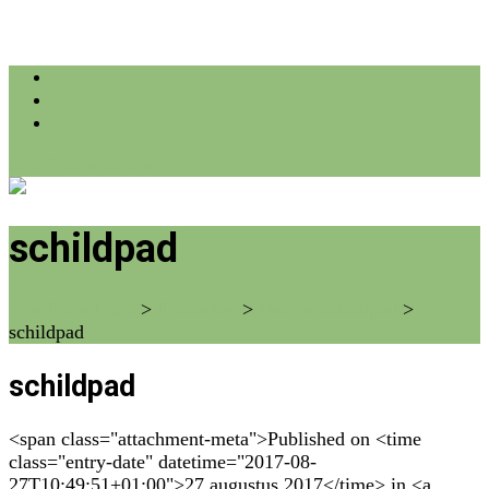
info@farmflora.be
schildpad
vzw Farm Flora
>
Producten
>
Hanger schildpad
>
schildpad
schildpad
<span class="attachment-meta">Published on <time
class="entry-date" datetime="2017-08-
27T10:49:51+01:00">27 augustus 2017</time> in <a