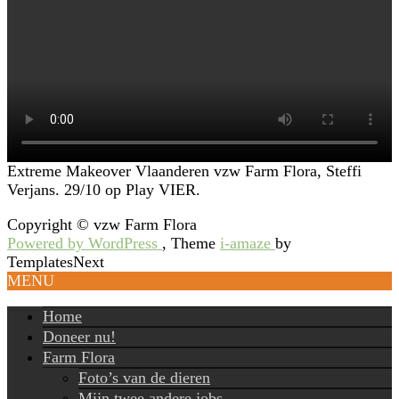
Extreme Makeover Vlaanderen vzw Farm Flora, Steffi
Verjans. 29/10 op Play VIER.
Copyright © vzw Farm Flora
Powered by WordPress
, Theme
i-amaze
by
TemplatesNext
MENU
Home
Doneer nu!
Farm Flora
Foto’s van de dieren
Mijn twee andere jobs