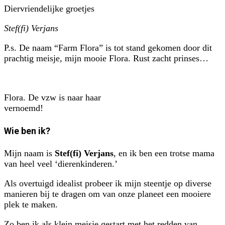
Diervriendelijke groetjes
Stef(fi) Verjans
P.s. De naam “Farm Flora” is tot stand gekomen door dit
prachtig meisje, mijn mooie Flora. Rust zacht prinses…
Flora. De vzw is naar haar
vernoemd!
Wie ben ik?
Mijn naam is
Stef(fi) Verjans
, en ik ben een trotse mama
van heel veel ‘dierenkinderen.’
Als overtuigd idealist probeer ik mijn steentje op diverse
manieren bij te dragen om van onze planeet een mooiere
plek te maken.
Zo ben ik als klein meisje gestart met het redden van