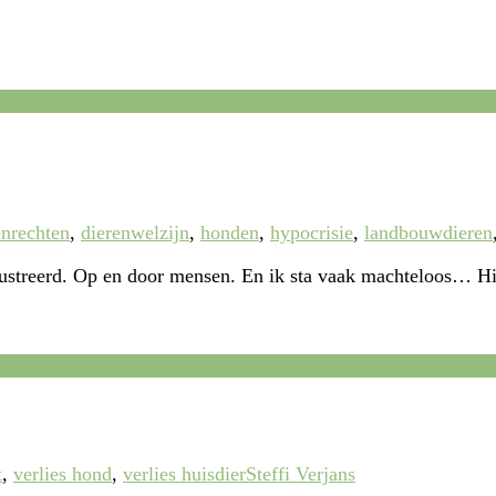
enrechten
,
dierenwelzijn
,
honden
,
hypocrisie
,
landbouwdieren
frustreerd. Op en door mensen. En ik sta vaak machteloos… H
t
,
verlies hond
,
verlies huisdier
Steffi Verjans