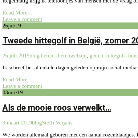
Regelmatig krijg ik telefoontjes van mensen met de vraag of 
Read More...
Leave a comment
26
jul/19
Tweede hittegolf in België, zomer 2
26 juli 2019
blog
dieren
,
dierenwelzijn
,
geiten
,
hittegolf
,
hon
Ik schreef het al enkele dagen geleden op mijn social media
Read More...
Leave a comment
03
mrt/19
Als de mooie roos verwelkt…
3 maart 2019
blog
Steffi Verjans
We worden allemaal geboren met een aantal rozenblaadjes. N