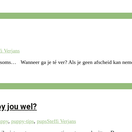
fi Verjans
soms… Wanneer ga je té ver? Als je geen afscheid kan nemen va
y jou wel?
uppy
,
puppy-tips
,
pups
Steffi Verjans