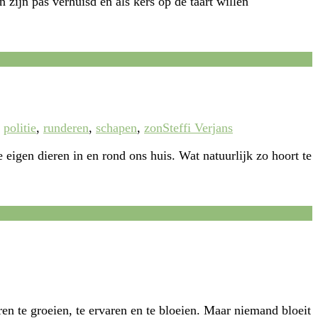
 zijn pas verhuisd en als kers op de taart willen
,
politie
,
runderen
,
schapen
,
zon
Steffi Verjans
eigen dieren in en rond ons huis. Wat natuurlijk zo hoort te
n te groeien, te ervaren en te bloeien. Maar niemand bloeit