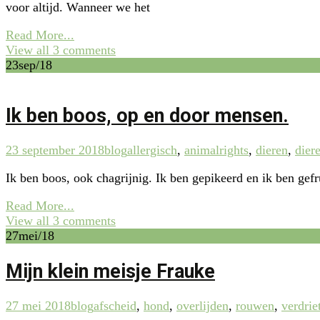
voor altijd. Wanneer we het
Read More...
View all 3 comments
23
sep/18
Ik ben boos, op en door mensen.
23 september 2018
blog
allergisch
,
animalrights
,
dieren
,
dier
Ik ben boos, ook chagrijnig. Ik ben gepikeerd en ik ben ge
Read More...
View all 3 comments
27
mei/18
Mijn klein meisje Frauke
27 mei 2018
blog
afscheid
,
hond
,
overlijden
,
rouwen
,
verdrie