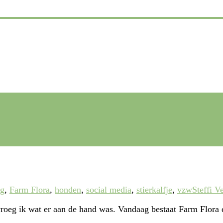
ng
,
Farm Flora
,
honden
,
social media
,
stierkalfje
,
vzw
Steffi V
roeg ik wat er aan de hand was. Vandaag bestaat Farm Flora d