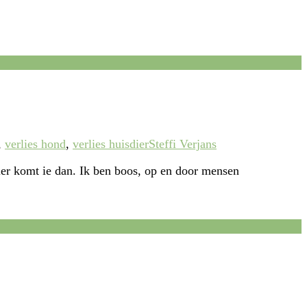
,
verlies hond
,
verlies huisdier
Steffi Verjans
ier komt ie dan. Ik ben boos, op en door mensen