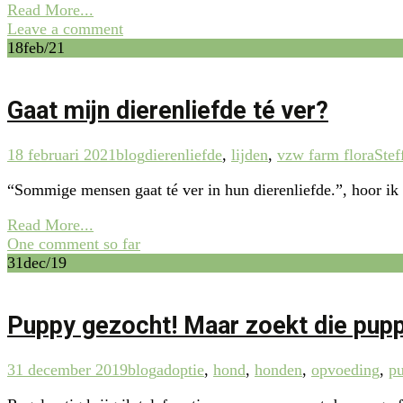
Read More...
Leave a comment
18
feb/21
Gaat mijn dierenliefde té ver?
18 februari 2021
blog
dierenliefde
,
lijden
,
vzw farm flora
Stef
“Sommige mensen gaat té ver in hun dierenliefde.”, hoor ik 
Read More...
One comment so far
31
dec/19
Puppy gezocht! Maar zoekt die pupp
31 december 2019
blog
adoptie
,
hond
,
honden
,
opvoeding
,
p