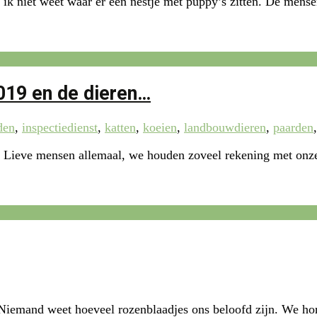
ik niet weet waar er een nestje met puppy’s zitten. De mensen
019 en de dieren…
den
,
inspectiedienst
,
katten
,
koeien
,
landbouwdieren
,
paarden
: Lieve mensen allemaal, we houden zoveel rekening met onze 
iemand weet hoeveel rozenblaadjes ons beloofd zijn. We hore