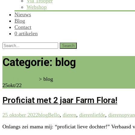
Via Trooper
Webshop
Nieuws
Blog
Contact
0 artikelen
Search
for:
Categorie:
blog
vzw Farm Flora
>
blog
25
okt/22
Proficiat met 2 jaar Farm Flora!
25 oktober 2022
blog
Bello
,
dieren
,
dierenliefde
,
dierenopva
Onlangs zei mama mij: “proficiat lieve dochter!” Verbaasd v