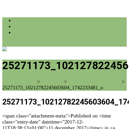
info@farmflora.be
25271173_102127822456
vzw Farm Flora
>
Producten
>
Sleutelhoesje hondenkop
>
25271173_10212782245603604_1742233481_o
25271173_10212782245603604_17
<span class="attachment-meta">Published on <time
class="entry-date" datetime="2017-12-
11T18:38:13+01:00">11 december 2017</time> in <a