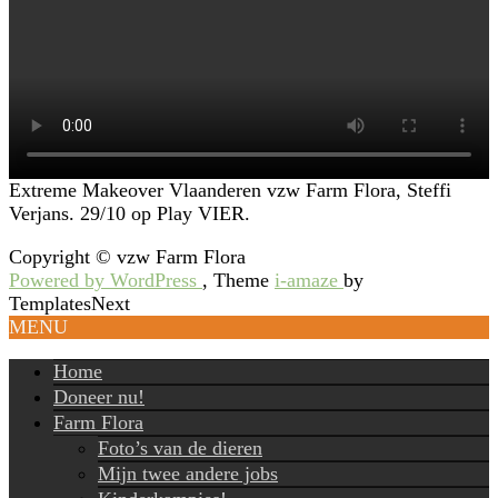
Extreme Makeover Vlaanderen vzw Farm Flora, Steffi
Verjans. 29/10 op Play VIER.
Copyright © vzw Farm Flora
Powered by WordPress
, Theme
i-amaze
by
TemplatesNext
MENU
Home
Doneer nu!
Farm Flora
Foto’s van de dieren
Mijn twee andere jobs