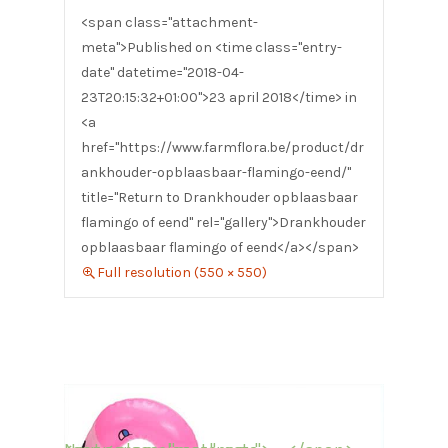
<span class="attachment-
meta">Published on <time class="entry-
date" datetime="2018-04-
23T20:15:32+01:00">23 april 2018</time> in
<a
href="https://www.farmflora.be/product/dr
ankhouder-opblaasbaar-flamingo-eend/"
title="Return to Drankhouder opblaasbaar
flamingo of eend" rel="gallery">Drankhouder
opblaasbaar flamingo of eend</a></span>
Full resolution (550 × 550)