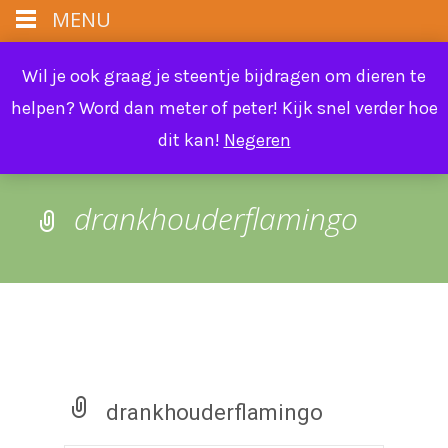
MENU
info@farmflora.be
Wil je ook graag je steentje bijdragen om dieren te
helpen? Word dan meter of peter! Kijk snel verder hoe
dit kan!
Negeren
drankhouderflamingo
drankhouderflamingo