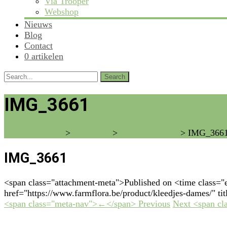
Via Trooper
Webshop
Nieuws
Blog
Contact
0 artikelen
Search
for:
IMG_3661
vzw Farm Flora
>
Producten
>
Kleedjes dames
>
IMG_366
IMG_3661
<span class="attachment-meta">Published on <time class="
href="https://www.farmflora.be/product/kleedjes-dames/" t
<span class="meta-nav">←</span> Previous
Next <span c