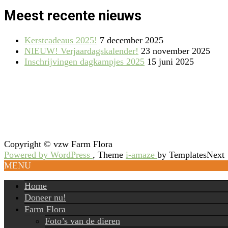
Meest recente nieuws
Kerstcadeaus 2025!
7 december 2025
NIEUW! Verjaardagskalender!
23 november 2025
Inschrijvingen dagkampjes 2025
15 juni 2025
Copyright © vzw Farm Flora
Powered by WordPress
, Theme
i-amaze
by TemplatesNext
MENU
Home
Doneer nu!
Farm Flora
Foto’s van de dieren