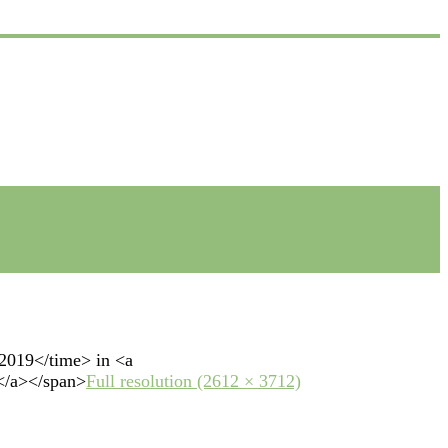
2019</time> in <a
s</a></span>
Full resolution (2612 × 3712)