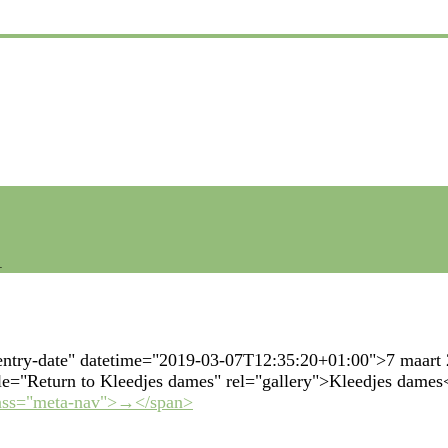
1
entry-date" datetime="2019-03-07T12:35:20+01:00">7 maart 
itle="Return to Kleedjes dames" rel="gallery">Kleedjes dame
lass="meta-nav">→</span>