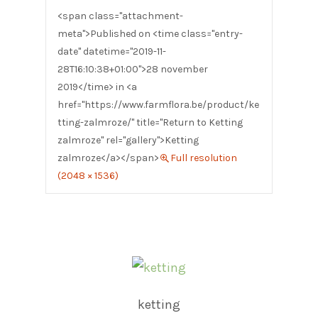
<span class="attachment-
meta">Published on <time class="entry-
date" datetime="2019-11-
28T16:10:38+01:00">28 november
2019</time> in <a
href="https://www.farmflora.be/product/ke
tting-zalmroze/" title="Return to Ketting
zalmroze" rel="gallery">Ketting
zalmroze</a></span>
Full resolution
(2048 × 1536)
ketting