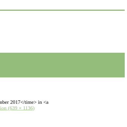
mber 2017</time> in <a
tion (639 × 1136)