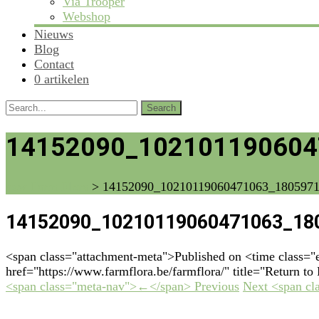
Via Trooper
Webshop
Nieuws
Blog
Contact
0 artikelen
Search
for:
14152090_102101190604
vzw Farm Flora
>
14152090_10210119060471063_180597
14152090_10210119060471063_18
<span class="attachment-meta">Published on <time class=
href="https://www.farmflora.be/farmflora/" title="Return t
<span class="meta-nav">←</span> Previous
Next <span c