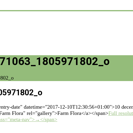
71063_1805971802_o
1802_o
05971802_o
"entry-date" datetime="2017-12-10T12:30:56+01:00">10 dece
o Farm Flora" rel="gallery">Farm Flora</a></span>
Full resolu
lass="meta-nav">→</span>