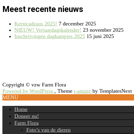
Meest recente nieuws
Kerstcadeaus 2025!
7 december 2025
NIEUW! Verjaardagskalender!
23 november 2025
Inschrijvingen dagkampjes 2025
15 juni 2025
Copyright © vzw Farm Flora
Powered by WordPress
, Theme
i-amaze
by TemplatesNext
MENU
Home
Doneer nu!
Farm Flora
Foto’s van de dieren