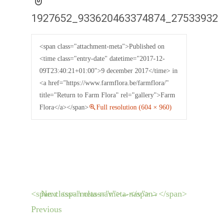
1927652_933620463374874_2753393
<span class="attachment-meta">Published on
<time class="entry-date" datetime="2017-12-
09T23:40:21+01:00">9 december 2017</time> in
<a href="https://www.farmflora.be/farmflora/"
title="Return to Farm Flora" rel="gallery">Farm
Flora</a></span>
Full resolution (604 × 960)
<span class="meta-nav">←</span>
Next <span class="meta-nav">→</span>
Previous