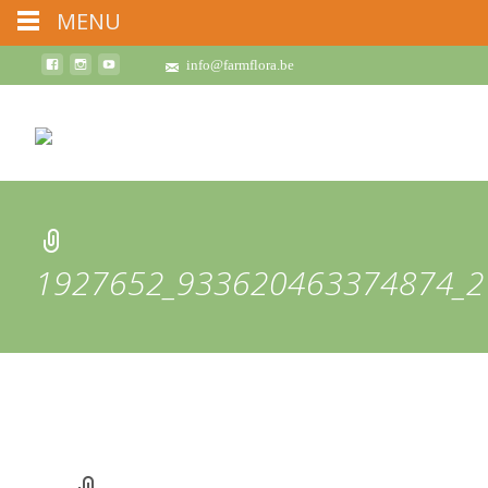
MENU
info@farmflora.be
1927652_933620463374874_2