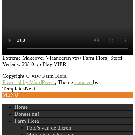
Extreme Makeover Vlaanderen vzw Farm Flora, Steffi
Verjans. 29/10 op Play VIER.
Copyright © vzw Farm Flora
Powered by WordPress
, Theme
i-amaze
by
TemplatesNext
MENU
Home
Doneer nu!
Farm Flora
Foto’s van de dieren
Mijn twee andere jobs