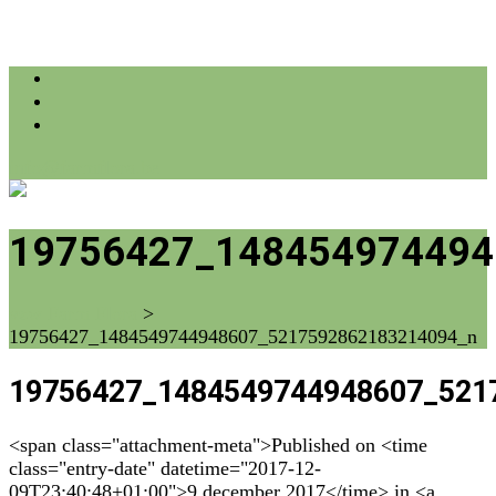
info@farmflora.be
19756427_148454974494
vzw Farm Flora
>
19756427_1484549744948607_5217592862183214094_n
19756427_1484549744948607_521
<span class="attachment-meta">Published on <time
class="entry-date" datetime="2017-12-
09T23:40:48+01:00">9 december 2017</time> in <a