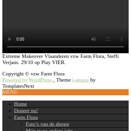
Extreme Makeover Vlaanderen vzw Farm Flora, Steffi
Verjans. 29/10 op Play VIER.
Copyright © vzw Farm Flora
Powered by WordPress
, Theme
i-amaze
by
TemplatesNext
MENU
Home
Doneer nu!
Farm Flora
Foto’s van de dieren
Mijn twee andere jobs