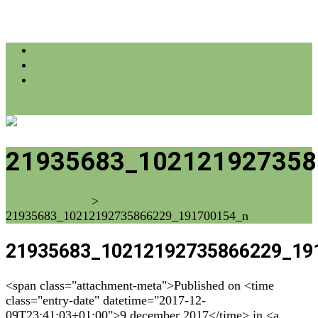
info@farmflora.be
21935683_102121927358
vzw Farm Flora
>
21935683_10212192735866229_191700154_n
21935683_10212192735866229_19
<span class="attachment-meta">Published on <time
class="entry-date" datetime="2017-12-
09T23:41:03+01:00">9 december 2017</time> in <a