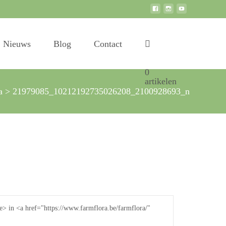
Search
Nieuws
Blog
Contact
for:
0
artikelen
ra
>
21979085_10212192735026208_2100928693_n
 in <a href="https://www.farmflora.be/farmflora/"