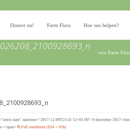
Doneer nu!
Farm Flora
Hoe ons helpen?
026208_2100928693_n
vzw Farm Flo
8_2100928693_n
s="entry-date" datetime="2017-12-09T23:41:12+01:00">9 december 2017</time>
/a></span>
Full resolution (624 × 616)