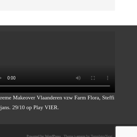
reme Makeover Vlaanderen vzw Farm Flora, Steffi
jans. 29/10 op Play VIER.
Powered by WordPress
, Theme
i-amaze
by TemplatesNext