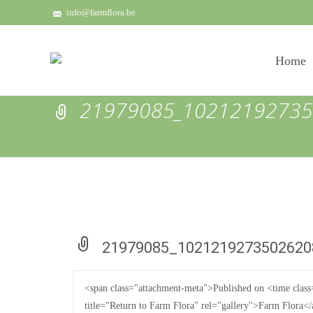
info@farmflora.be
Skip
to
Home
content
21979085_10212192735
21979085_1021219273502620
<span class="attachment-meta">Published on <time clas
title="Return to Farm Flora" rel="gallery">Farm Flora<