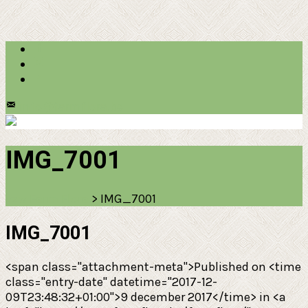
info@farmflora.be
IMG_7001
vzw Farm Flora
>
IMG_7001
IMG_7001
<span class="attachment-meta">Published on <time
class="entry-date" datetime="2017-12-
09T23:48:32+01:00">9 december 2017</time> in <a