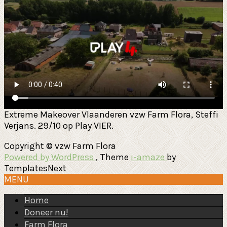
Extreme Makeover Vlaanderen vzw Farm Flora, Steffi
Verjans. 29/10 op Play VIER.
Copyright © vzw Farm Flora
Powered by WordPress
, Theme
i-amaze
by
TemplatesNext
MENU
Home
Doneer nu!
Farm Flora