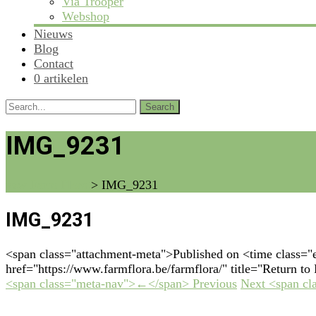
Via Trooper
Webshop
Nieuws
Blog
Contact
0 artikelen
Search
for:
IMG_9231
vzw Farm Flora
>
IMG_9231
IMG_9231
<span class="attachment-meta">Published on <time class=
href="https://www.farmflora.be/farmflora/" title="Return t
<span class="meta-nav">←</span> Previous
Next <span c