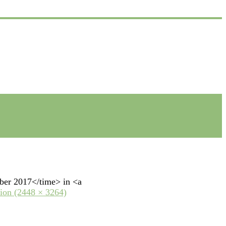
ber 2017</time> in <a
tion (2448 × 3264)