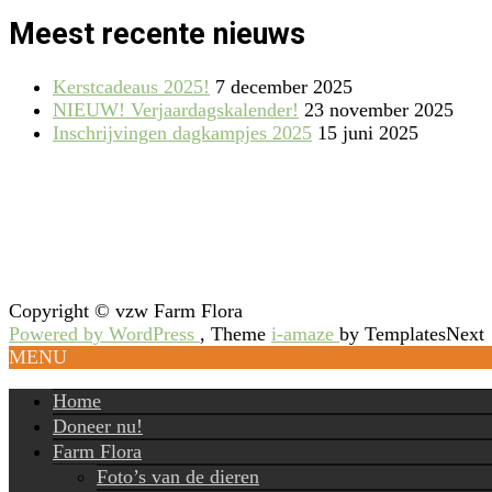
Meest recente nieuws
Kerstcadeaus 2025!
7 december 2025
NIEUW! Verjaardagskalender!
23 november 2025
Inschrijvingen dagkampjes 2025
15 juni 2025
Copyright © vzw Farm Flora
Powered by WordPress
, Theme
i-amaze
by TemplatesNext
MENU
Home
Doneer nu!
Farm Flora
Foto’s van de dieren