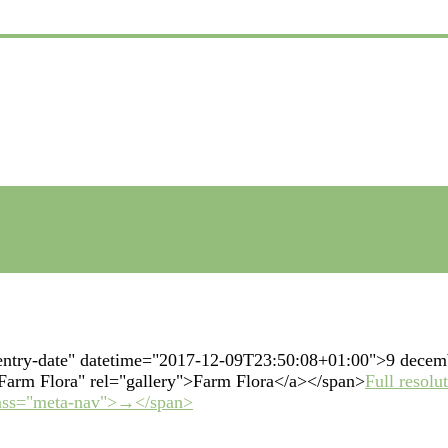
"entry-date" datetime="2017-12-09T23:50:08+01:00">9 decem
o Farm Flora" rel="gallery">Farm Flora</a></span>
Full resolu
lass="meta-nav">→</span>