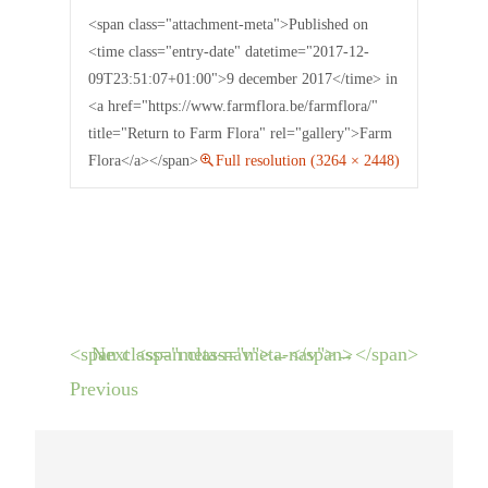
<span class="attachment-meta">Published on
<time class="entry-date" datetime="2017-12-
09T23:51:07+01:00">9 december 2017</time> in
<a href="https://www.farmflora.be/farmflora/"
title="Return to Farm Flora" rel="gallery">Farm
Flora</a></span>
Full resolution (3264 × 2448)
<span class="meta-nav">←</span>
Next <span class="meta-nav">→</span>
Previous