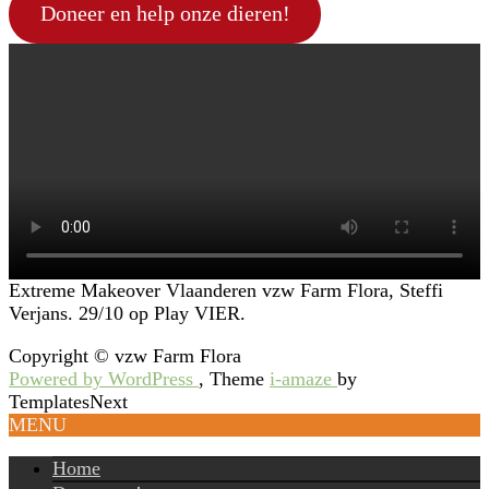
Doneer en help onze dieren!
Extreme Makeover Vlaanderen vzw Farm Flora, Steffi
Verjans. 29/10 op Play VIER.
Copyright © vzw Farm Flora
Powered by WordPress
, Theme
i-amaze
by
TemplatesNext
MENU
Home