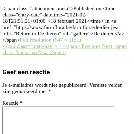
<span class="attachment-meta">Published on <time
class="entry-date" datetime="2021-02-
18T21:51:21+01:00">18 februari 2021</time> in <a
href="https://www.farmflora.be/farmflora/de-diertjes/"
title="Return to De dieren" rel="gallery">De dieren</a>
</span>
Full resolution (647 × 1151)
<span class="meta-nav">←</span> Previous
Next <span
class="meta-nav">→</span>
Geef een reactie
Je e-mailadres wordt niet gepubliceerd.
Vereiste velden
zijn gemarkeerd met
*
Reactie
*