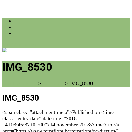
info@farmflora.be
IMG_8530
vzw Farm Flora
>
De dieren
>
IMG_8530
IMG_8530
<span class="attachment-meta">Published on <time
class="entry-date" datetime="2018-11-
14T03:46:37+01:00">14 november 2018</time> in <a
href="https://www.farmflora.be/farmflora/de-diertjes/"