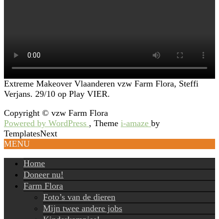
Extreme Makeover Vlaanderen vzw Farm Flora, Steffi
Verjans. 29/10 op Play VIER.
Copyright © vzw Farm Flora
Powered by WordPress
, Theme
i-amaze
by
TemplatesNext
MENU
Home
Doneer nu!
Farm Flora
Foto’s van de dieren
Mijn twee andere jobs