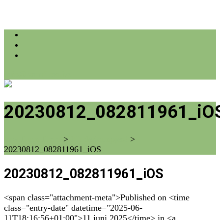
info@farmflora.be
20230812_082811961_iO
vzw Farm Flora
>
Kinderkampjes!
>
20230812_082811961_iOS
20230812_082811961_iOS
<span class="attachment-meta">Published on <time
class="entry-date" datetime="2025-06-
11T18:16:56+01:00">11 juni 2025</time> in <a