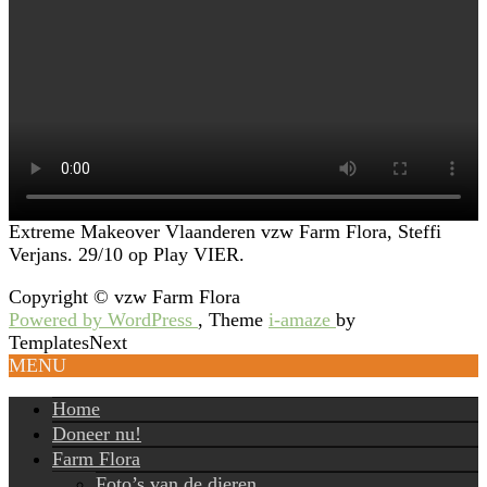
Extreme Makeover Vlaanderen vzw Farm Flora, Steffi
Verjans. 29/10 op Play VIER.
Copyright © vzw Farm Flora
Powered by WordPress
, Theme
i-amaze
by
TemplatesNext
MENU
Home
Doneer nu!
Farm Flora
Foto’s van de dieren