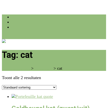
info@farmflora.be
Tag:
cat
vzw Farm Flora
>
Producten
>
cat
Toont alle 2 resultaten