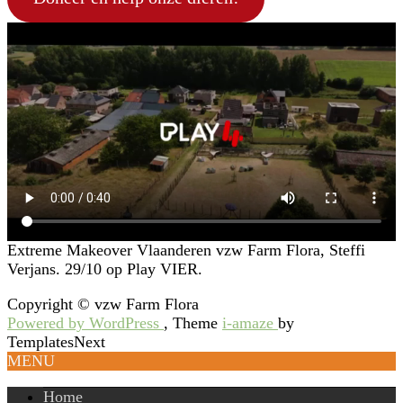
Extreme Makeover Vlaanderen vzw Farm Flora, Steffi
Verjans. 29/10 op Play VIER.
Copyright © vzw Farm Flora
Powered by WordPress
, Theme
i-amaze
by
TemplatesNext
MENU
Home