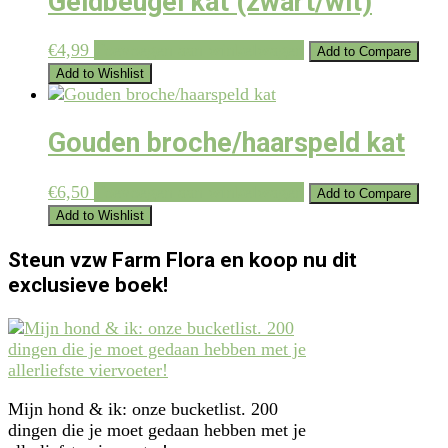
Geldbeugel kat (zwart/wit)
€
4,99
Toevoegen aan winkelwagen
Add to Compare
Add to Wishlist
Gouden broche/haarspeld kat
€
6,50
Toevoegen aan winkelwagen
Add to Compare
Add to Wishlist
Steun vzw Farm Flora en koop nu dit
exclusieve boek!
Mijn hond & ik: onze bucketlist. 200
dingen die je moet gedaan hebben met je