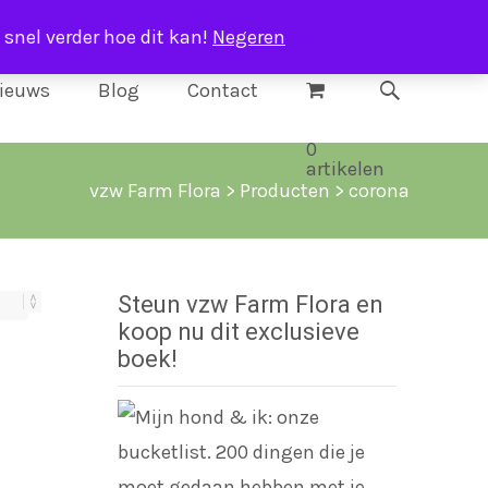
 snel verder hoe dit kan!
Negeren
Search
ieuws
Blog
Contact
for:
0
artikelen
vzw Farm Flora
>
Producten
>
corona
Steun vzw Farm Flora en
koop nu dit exclusieve
boek!