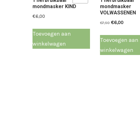
1 herbruikbaar
1 herbruikbaar
mondmasker KIND
mondmasker
VOLWASSENEN
€
6,00
Oorspronkeli
Huidig
€
6,00
€
7,50
prijs
prijs
Toevoegen aan
was:
is:
Toevoegen aan
winkelwagen
€7,50.
€6,00.
winkelwagen