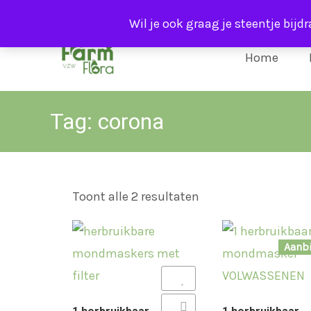
info@farmflora.be
Wil je ook graag je steentje bijd
Skip
to
Home
content
Tag:
corona
Toont alle 2 resultaten
Aanb
Add to Wishlist
Add to Wishlist
Add to Compare
Add to Compare