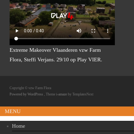
Extreme Makeover Vlaanderen vzw Farm
Flora, Steffi Verjans. 29/10 op Play VIER.
Copyright © vzw Farm Flora
Powered by WordPress
, Theme
i-amaze
by TemplatesNext
MENU
Home