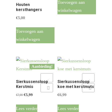
Toevoegen aan
Houten
kersthangers
winkelwagen
€
5,00
Toevoegen aan
winkelwagen
Aanbieding!
Add to Wishlist
Add to Wishlist
Sierkussensloop
Sierkussensloop
Kerstmis
koe met kerstmuts
Add to Compare
Add to Compare
Oorspronkelijke
Huidige
€
5,99
€
6,99
€
7,99
prijs
prijs
was:
is:
Lees verder
Lees verder