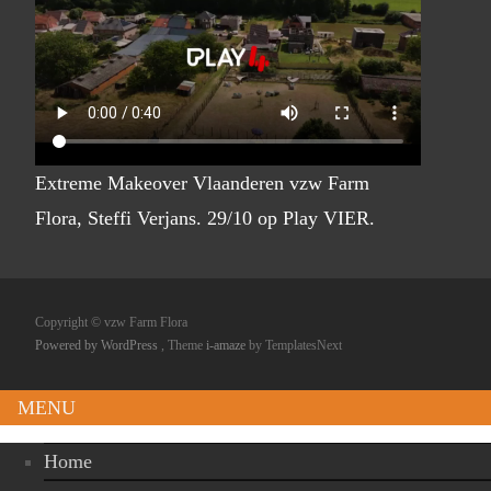
Extreme Makeover Vlaanderen vzw Farm
Flora, Steffi Verjans. 29/10 op Play VIER.
Copyright © vzw Farm Flora
Powered by WordPress
, Theme
i-amaze
by TemplatesNext
MENU
Home