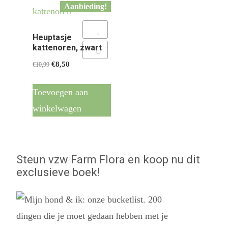
Aanbieding!
Add to Wishlist
Heuptasje
kattenoren, zwart
Add to Compare
Oorspronkelijke
Huidige
€
8,50
€
10,99
prijs
prijs
was:
is:
Toevoegen aan
€10,99.
€8,50.
winkelwagen
Steun vzw Farm Flora en koop nu dit
exclusieve boek!