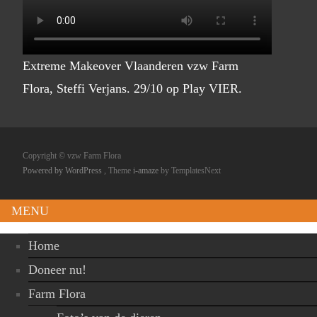
Extreme Makeover Vlaanderen vzw Farm
Flora, Steffi Verjans. 29/10 op Play VIER.
Copyright © vzw Farm Flora
Powered by WordPress
, Theme
i-amaze
by TemplatesNext
MENU
Home
Doneer nu!
Farm Flora