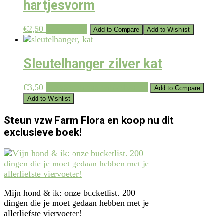
hartjesvorm
€
2,50
Lees verder
Add to Compare
Add to Wishlist
Sleutelhanger zilver kat
€
3,50
Toevoegen aan winkelwagen
Add to Compare
Add to Wishlist
Steun vzw Farm Flora en koop nu dit
exclusieve boek!
Mijn hond & ik: onze bucketlist. 200
dingen die je moet gedaan hebben met je
allerliefste viervoeter!