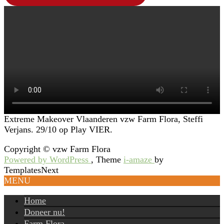
Extreme Makeover Vlaanderen vzw Farm Flora, Steffi
Verjans. 29/10 op Play VIER.
Copyright © vzw Farm Flora
Powered by WordPress
, Theme
i-amaze
by
TemplatesNext
MENU
Home
Doneer nu!
Farm Flora