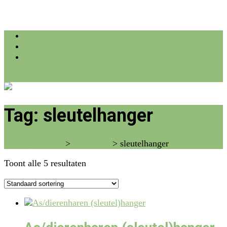
info@farmflora.be
Tag:
sleutelhanger
vzw Farm Flora
>
Producten
>
sleutelhanger
Toont alle 5 resultaten