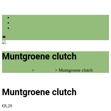
info@farmflora.be
Muntgroene clutch
vzw Farm Flora
>
Producten
>
Muntgroene clutch
Muntgroene clutch
€
8,20