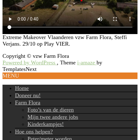
Extreme Makeover Vlaanderen vzw Farm Flora, Steffi
Verjans. 29/10 op Play VIER.
Copyright © vzw Farm Flora
Powered by WordPress
, Theme
i-amaze
by
TemplatesNext
MENU
Home
Doneer nu!
Farm Flora
Foto’s van de dieren
Mijn twee andere jobs
Kinderkampjes!
Hoe ons helpen?
Peter/meter worden