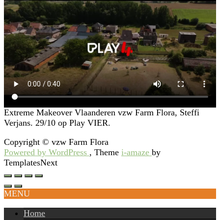
Extreme Makeover Vlaanderen vzw Farm Flora, Steffi
Verjans. 29/10 op Play VIER.
Copyright © vzw Farm Flora
Powered by WordPress
, Theme
i-amaze
by
TemplatesNext
MENU
Home