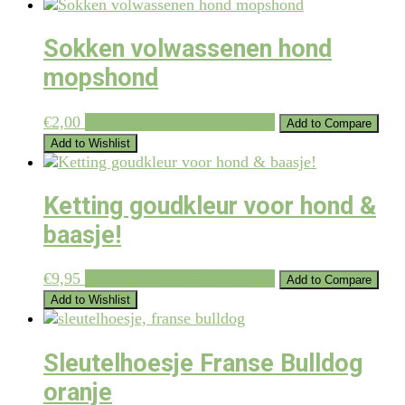
Sokken volwassenen hond
mopshond
€
2,00
Toevoegen aan winkelwagen
Add to Compare
Add to Wishlist
Ketting goudkleur voor hond &
baasje!
€
9,95
Toevoegen aan winkelwagen
Add to Compare
Add to Wishlist
Sleutelhoesje Franse Bulldog
oranje