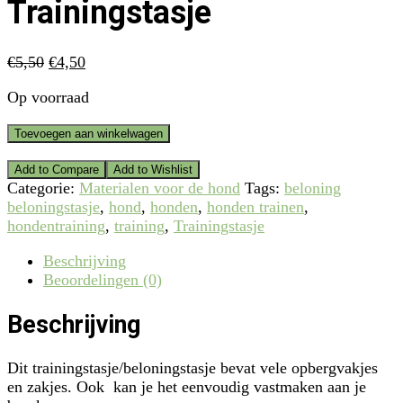
Trainingstasje
Oorspronkelijke
Huidige
€
5,50
€
4,50
prijs
prijs
Op voorraad
was:
is:
€5,50.
€4,50.
Trainingstasje
Toevoegen aan winkelwagen
aantal
Add to Compare
Add to Wishlist
Categorie:
Materialen voor de hond
Tags:
beloning
beloningstasje
,
hond
,
honden
,
honden trainen
,
hondentraining
,
training
,
Trainingstasje
Beschrijving
Beoordelingen (0)
Beschrijving
Dit trainingstasje/beloningstasje bevat vele opbergvakjes
en zakjes. Ook kan je het eenvoudig vastmaken aan je