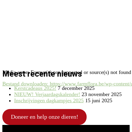
Meest recente nieuws
Media error: Format(s) not supported or source(s) not found
Bestand downloaden: https://www.farmflora.be/wp-conten
Kerstcadeaus 2025!
7 december 2025
NIEUW! Verjaardagskalender!
23 november 2025
Inschrijvingen dagkampjes 2025
15 juni 2025
00:00
Doneer en help onze dieren!