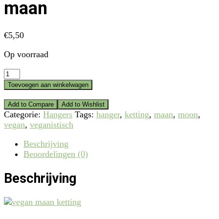
maan
€
5,50
Op voorraad
Vegan
ketting
Toevoegen aan winkelwagen
met
een
Add to Compare
Add to Wishlist
maan
Categorie:
Hangers
Tags:
hanger
,
ketting
,
maan
,
moon
,
aantal
vegan
,
veganistisch
Beschrijving
Beoordelingen (0)
Beschrijving