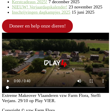
Kerstcadeaus 2025!
7 december 2025
NIEUW! Verjaardagskalender!
23 november 2025
Inschrijvingen dagkampjes 2025
15 juni 2025
Doneer en help onze dieren!
Extreme Makeover Vlaanderen vzw Farm Flora, Steffi
Verjans. 29/10 op Play VIER.
Copyright © vzw Farm Flora