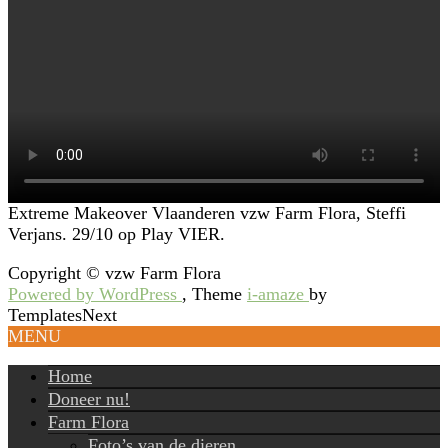
Extreme Makeover Vlaanderen vzw Farm Flora, Steffi
Verjans. 29/10 op Play VIER.
Copyright © vzw Farm Flora
Powered by WordPress
, Theme
i-amaze
by
TemplatesNext
MENU
Home
Doneer nu!
Farm Flora
Foto’s van de dieren