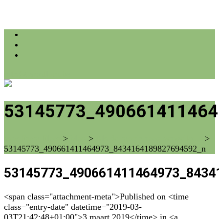
info@farmflora.be
53145773_490661411464
vzw Farm Flora
>
blog
>
Als de mooie roos verwelkt…
>
53145773_490661411464973_8434164189827694592_n
53145773_490661411464973_8434
<span class="attachment-meta">Published on <time
class="entry-date" datetime="2019-03-
03T21:42:48+01:00">3 maart 2019</time> in <a