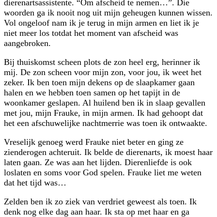
dierenartsassistente. “Om afscheid te nemen…”. Die
woorden ga ik nooit nog uit mijn geheugen kunnen wissen.
Vol ongeloof nam ik je terug in mijn armen en liet ik je
niet meer los totdat het moment van afscheid was
aangebroken.
Bij thuiskomst scheen plots de zon heel erg, herinner ik
mij. De zon scheen voor mijn zon, voor jou, ik weet het
zeker. Ik ben toen mijn dekens op de slaapkamer gaan
halen en we hebben toen samen op het tapijt in de
woonkamer geslapen. Al huilend ben ik in slaap gevallen
met jou, mijn Frauke, in mijn armen. Ik had gehoopt dat
het een afschuwelijke nachtmerrie was toen ik ontwaakte.
Vreselijk genoeg werd Frauke niet beter en ging ze
zienderogen achteruit. Ik belde de dierenarts, ik moest haar
laten gaan. Ze was aan het lijden. Dierenliefde is ook
loslaten en soms voor God spelen. Frauke liet me weten
dat het tijd was…
Zelden ben ik zo ziek van verdriet geweest als toen. Ik
denk nog elke dag aan haar. Ik sta op met haar en ga