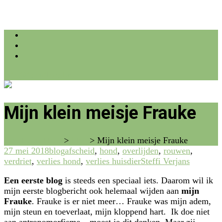
info@farmflora.be
Mijn klein meisje Frauke
vzw Farm Flora
>
blog
>
Mijn klein meisje Frauke
27 mei 2018
blog
afscheid
,
hond
,
overlijden
,
rouwen
,
verdriet
,
verlies hond
,
verlies huisdier
Steffi Verjans
Een eerste blog
is steeds een speciaal iets. Daarom wil ik
mijn eerste blogbericht ook helemaal wijden aan
mijn
Frauke
. Frauke is er niet meer… Frauke was mijn adem,
mijn steun en toeverlaat, mijn kloppend hart. Ik doe niet