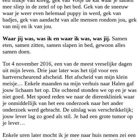
een stukje van kreeg, gek van Vosje de kat waar je samen
mee sliep in de zetel of op het bed. Gek van de sneeuw
waar je weer even helemaal puppy in werd, gek van
badjes, gek van aandacht van alle mensen rondom jou, gek
van mij en ik van jou.
Waar jij was, was ik en waar ik was, was jij.
Samen
eten, samen zitten, samen slapen in bed, gewoon alles
samen doen.
Tot 4 november 2016, een van de meest vreselijke dagen
uit mijn leven. Drie jaar later was het tijd voor een
hartverscheurend afscheid. Het afscheid van mijn klein
meisje… Enkele maanden na mijn verhuis naar Halen gaf
jouw lichaam het op. Die ochtend stonden we op en je was
niet goed. Met spoed reden we naar de dierenkliniek waar
je onmiddellijk van het een onderzoek naar het ander
onderzoek werd gebracht. De uitslag was verschrikkelijk;
jouw lever lag zo goed als stil. Je had een grote tumor op
je lever…
Enkele uren later mocht ik je mee naar huis nemen zei een