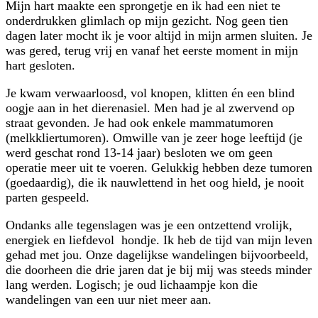
Mijn hart maakte een sprongetje en ik had een niet te
onderdrukken glimlach op mijn gezicht. Nog geen tien
dagen later mocht ik je voor altijd in mijn armen sluiten. Je
was gered, terug vrij en vanaf het eerste moment in mijn
hart gesloten.
Je kwam verwaarloosd, vol knopen, klitten én een blind
oogje aan in het dierenasiel. Men had je al zwervend op
straat gevonden. Je had ook enkele mammatumoren
(melkkliertumoren). Omwille van je zeer hoge leeftijd (je
werd geschat rond 13-14 jaar) besloten we om geen
operatie meer uit te voeren. Gelukkig hebben deze tumoren
(goedaardig), die ik nauwlettend in het oog hield, je nooit
parten gespeeld.
Ondanks alle tegenslagen was je een ontzettend vrolijk,
energiek en liefdevol hondje. Ik heb de tijd van mijn leven
gehad met jou. Onze dagelijkse wandelingen bijvoorbeeld,
die doorheen die drie jaren dat je bij mij was steeds minder
lang werden. Logisch; je oud lichaampje kon die
wandelingen van een uur niet meer aan.