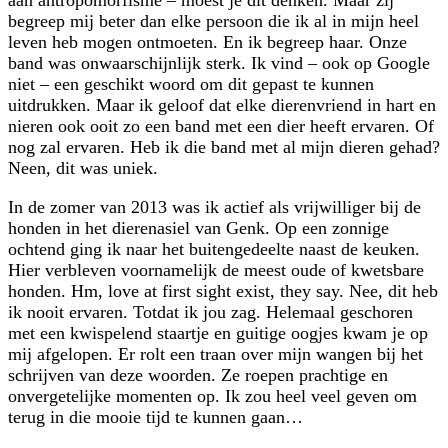
aan antropomorfisme – moest je dit denken. Maar zij
begreep mij beter dan elke persoon die ik al in mijn heel
leven heb mogen ontmoeten. En ik begreep haar. Onze
band was onwaarschijnlijk sterk. Ik vind – ook op Google
niet – een geschikt woord om dit gepast te kunnen
uitdrukken. Maar ik geloof dat elke dierenvriend in hart en
nieren ook ooit zo een band met een dier heeft ervaren. Of
nog zal ervaren. Heb ik die band met al mijn dieren gehad?
Neen, dit was uniek.
In de zomer van 2013 was ik actief als vrijwilliger bij de
honden in het dierenasiel van Genk. Op een zonnige
ochtend ging ik naar het buitengedeelte naast de keuken.
Hier verbleven voornamelijk de meest oude of kwetsbare
honden. Hm, love at first sight exist, they say. Nee, dit heb
ik nooit ervaren. Totdat ik jou zag. Helemaal geschoren
met een kwispelend staartje en guitige oogjes kwam je op
mij afgelopen. Er rolt een traan over mijn wangen bij het
schrijven van deze woorden. Ze roepen prachtige en
onvergetelijke momenten op. Ik zou heel veel geven om
terug in die mooie tijd te kunnen gaan…