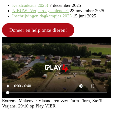
Kerstcadeaus 2025!
7 december 2025
NIEUW! Verjaardagskalender!
23 november 2025
Inschrijvingen dagkampjes 2025
15 juni 2025
Doneer en help onze dieren!
Extreme Makeover Vlaanderen vzw Farm Flora, Steffi
Verjans. 29/10 op Play VIER.