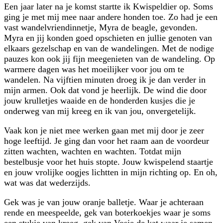
Een jaar later na je komst startte ik Kwispeldier op. Soms
ging je met mij mee naar andere honden toe. Zo had je een
vast wandelvriendinnetje, Myra de beagle, gevonden.
Myra en jij konden goed opschieten en jullie genoten van
elkaars gezelschap en van de wandelingen. Met de nodige
pauzes kon ook jij fijn meegenieten van de wandeling. Op
warmere dagen was het moeilijker voor jou om te
wandelen. Na vijftien minuten droeg ik je dan verder in
mijn armen. Ook dat vond je heerlijk. De wind die door
jouw krulletjes waaide en de honderden kusjes die je
onderweg van mij kreeg en ik van jou, onvergetelijk.
Vaak kon je niet mee werken gaan met mij door je zeer
hoge leeftijd. Je ging dan voor het raam aan de voordeur
zitten wachten, wachten en wachten. Totdat mijn
bestelbusje voor het huis stopte. Jouw kwispelend staartje
en jouw vrolijke oogjes lichtten in mijn richting op. En oh,
wat was dat wederzijds.
Gek was je van jouw oranje balletje. Waar je achteraan
rende en meespeelde, gek van boterkoekjes waar je soms