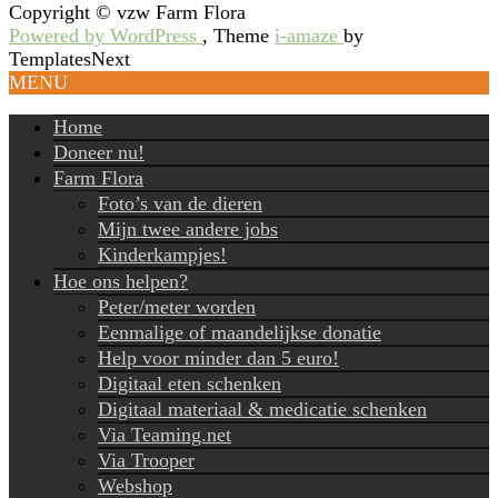
Copyright © vzw Farm Flora
Powered by WordPress
, Theme
i-amaze
by
TemplatesNext
MENU
Home
Doneer nu!
Farm Flora
Foto’s van de dieren
Mijn twee andere jobs
Kinderkampjes!
Hoe ons helpen?
Peter/meter worden
Eenmalige of maandelijkse donatie
Help voor minder dan 5 euro!
Digitaal eten schenken
Digitaal materiaal & medicatie schenken
Via Teaming.net
Via Trooper
Webshop