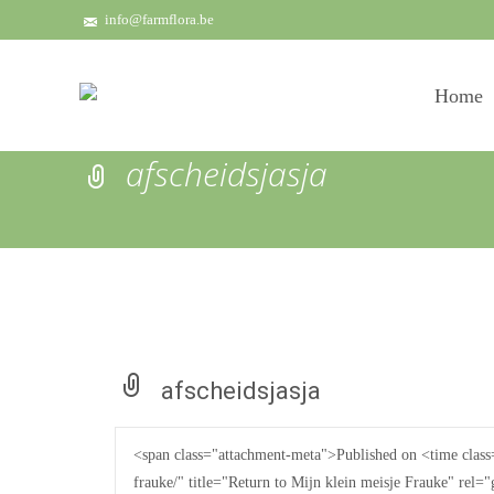
info@farmflora.be
Skip
to
Home
content
afscheidsjasja
afscheidsjasja
<span class="attachment-meta">Published on <time clas
frauke/" title="Return to Mijn klein meisje Frauke" rel