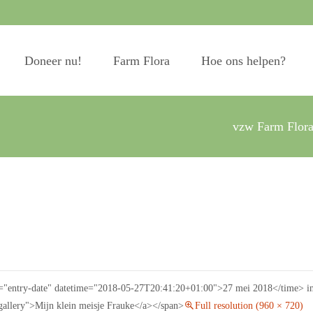
Doneer nu!
Farm Flora
Hoe ons helpen?
vzw Farm Flor
s="entry-date" datetime="2018-05-27T20:41:20+01:00">27 mei 2018</time> in 
="gallery">Mijn klein meisje Frauke</a></span>
Full resolution (960 × 720)