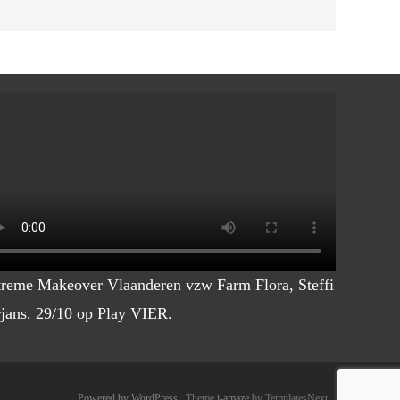
reme Makeover Vlaanderen vzw Farm Flora, Steffi
jans. 29/10 op Play VIER.
Powered by WordPress
, Theme
i-amaze
by TemplatesNext