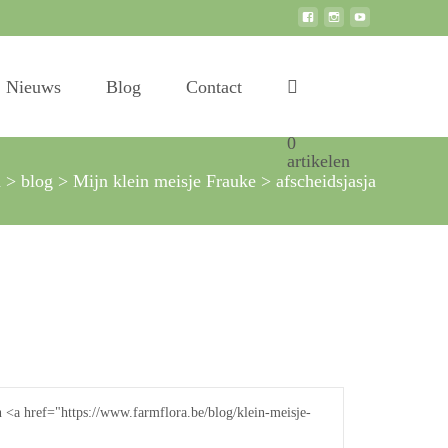
Search
Nieuws
Blog
Contact
for:
0
artikelen
a
>
blog
>
Mijn klein meisje Frauke
>
afscheidsjasja
<a href="https://www.farmflora.be/blog/klein-meisje-