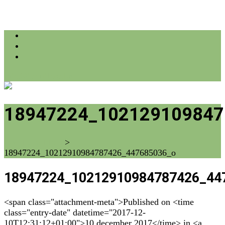
info@farmflora.be
18947224_102129109847
vzw Farm Flora
>
18947224_10212910984787426_447685036_o
18947224_10212910984787426_44
<span class="attachment-meta">Published on <time
class="entry-date" datetime="2017-12-
10T12:31:12+01:00">10 december 2017</time> in <a