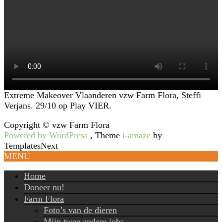
Extreme Makeover Vlaanderen vzw Farm Flora, Steffi
Verjans. 29/10 op Play VIER.
Copyright © vzw Farm Flora
Powered by WordPress
, Theme
i-amaze
by
TemplatesNext
MENU
Home
Doneer nu!
Farm Flora
Foto’s van de dieren
Mijn twee andere jobs