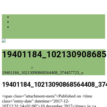
info@farmflora.be
19401184_102130908685
vzw Farm Flora
>
19401184_10213090868564408_374457723_o
19401184_10213090868564408_37
<span class="attachment-meta">Published on <time
class="entry-date" datetime="2017-12-
10T12:31:14+01:00">10 december 2017</time> in <a