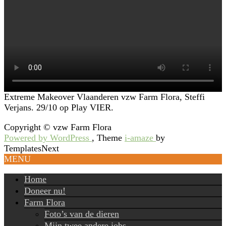
Extreme Makeover Vlaanderen vzw Farm Flora, Steffi
Verjans. 29/10 op Play VIER.
Copyright © vzw Farm Flora
Powered by WordPress
, Theme
i-amaze
by
TemplatesNext
MENU
Home
Doneer nu!
Farm Flora
Foto’s van de dieren
Mijn twee andere jobs