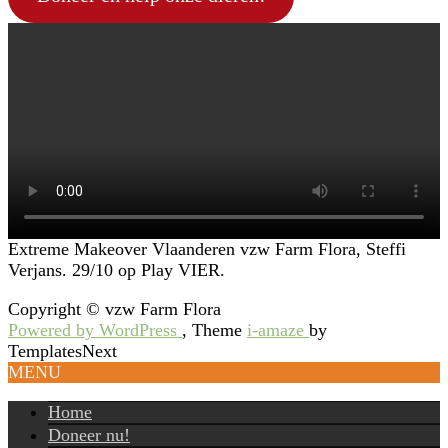
Extreme Makeover Vlaanderen vzw Farm Flora, Steffi
Verjans. 29/10 op Play VIER.
Copyright © vzw Farm Flora
Powered by WordPress
, Theme
i-amaze
by
TemplatesNext
MENU
Home
Doneer nu!