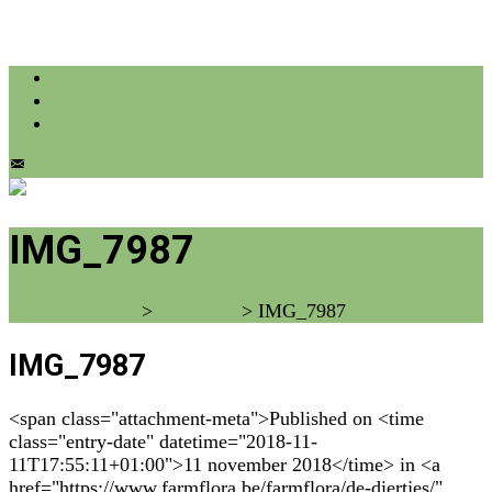
info@farmflora.be
IMG_7987
vzw Farm Flora
>
De dieren
>
IMG_7987
IMG_7987
<span class="attachment-meta">Published on <time
class="entry-date" datetime="2018-11-
11T17:55:11+01:00">11 november 2018</time> in <a
href="https://www.farmflora.be/farmflora/de-diertjes/"