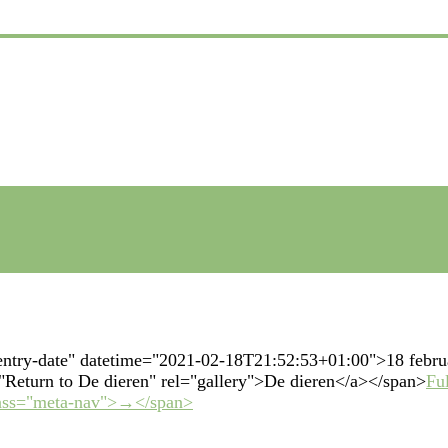
entry-date" datetime="2021-02-18T21:52:53+01:00">18 febru
e="Return to De dieren" rel="gallery">De dieren</a></span>
Fu
lass="meta-nav">→</span>