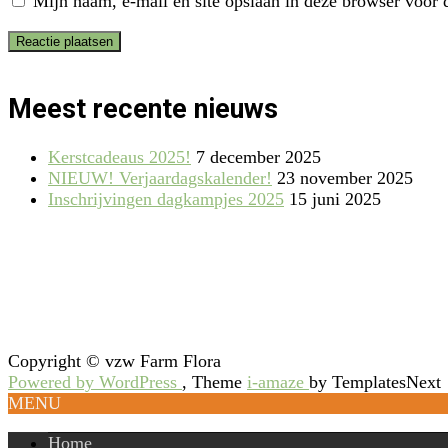
Mijn naam, e-mail en site opslaan in deze browser voor d
Meest recente nieuws
Kerstcadeaus 2025!
7 december 2025
NIEUW! Verjaardagskalender!
23 november 2025
Inschrijvingen dagkampjes 2025
15 juni 2025
Copyright © vzw Farm Flora
Powered by WordPress
, Theme
i-amaze
by TemplatesNext
MENU
Home