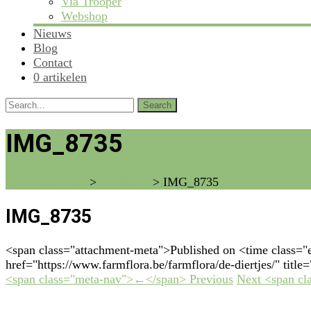
Via Trooper
Webshop
Nieuws
Blog
Contact
0 artikelen
Search
for:
IMG_8735
vzw Farm Flora
>
De dieren
>
IMG_8735
IMG_8735
<span class="attachment-meta">Published on <time class="
href="https://www.farmflora.be/farmflora/de-diertjes/" titl
<span class="meta-nav">←</span> Previous
Next <span c