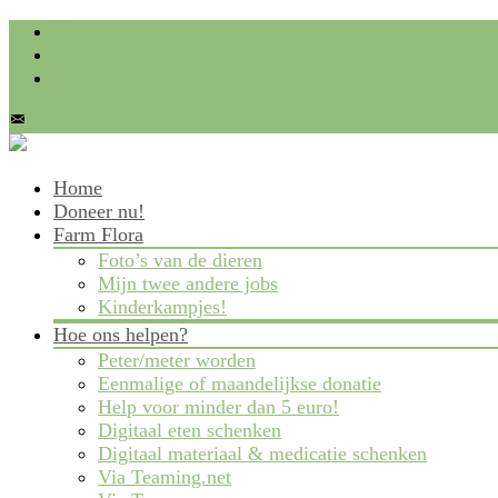
info@farmflora.be
Skip
Home
to
Doneer nu!
content
Farm Flora
Foto’s van de dieren
Mijn twee andere jobs
Kinderkampjes!
Hoe ons helpen?
Peter/meter worden
Eenmalige of maandelijkse donatie
Help voor minder dan 5 euro!
Digitaal eten schenken
Digitaal materiaal & medicatie schenken
Via Teaming.net