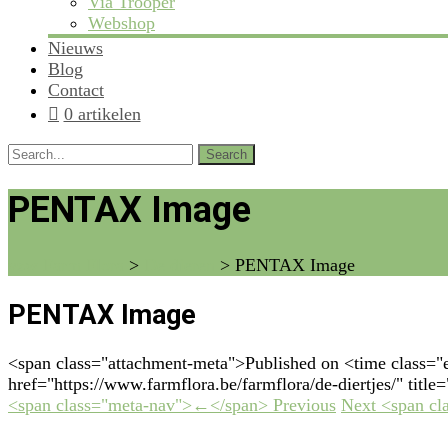
Via Trooper
Webshop
Nieuws
Blog
Contact
0 artikelen
Search
for:
PENTAX Image
vzw Farm Flora
>
De dieren
>
PENTAX Image
PENTAX Image
<span class="attachment-meta">Published on <time class=
href="https://www.farmflora.be/farmflora/de-diertjes/" titl
<span class="meta-nav">←</span> Previous
Next <span c