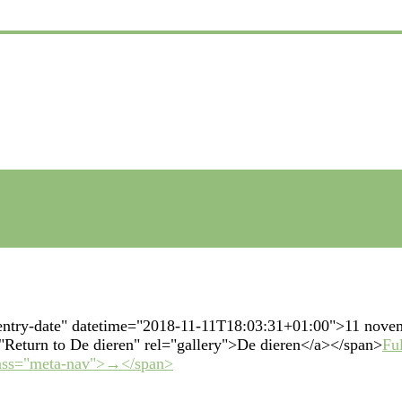
"entry-date" datetime="2018-11-11T18:03:31+01:00">11 nove
e="Return to De dieren" rel="gallery">De dieren</a></span>
Fu
lass="meta-nav">→</span>