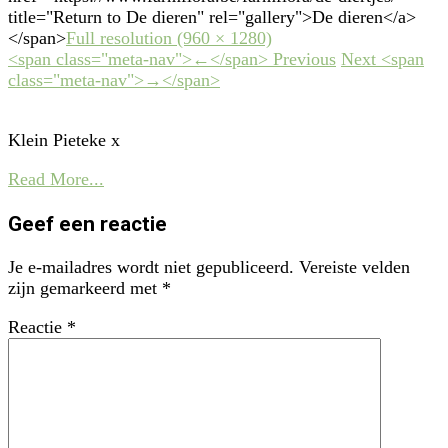
title="Return to De dieren" rel="gallery">De dieren</a>
</span>
Full resolution (960 × 1280)
<span class="meta-nav">←</span> Previous
Next <span
class="meta-nav">→</span>
Klein Pieteke x
Read More...
Geef een reactie
Je e-mailadres wordt niet gepubliceerd.
Vereiste velden
zijn gemarkeerd met
*
Reactie
*