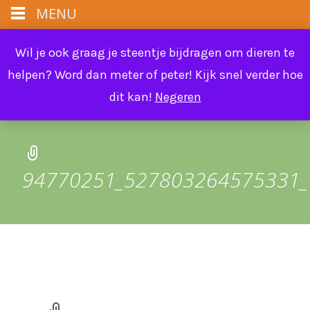
MENU
info@farmflora.be
Wil je ook graag je steentje bijdragen om dieren te
helpen? Word dan meter of peter! Kijk snel verder hoe
dit kan!
Negeren
94770251_527803264575331_