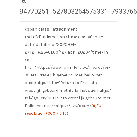
94770251_527803264575331_793376
<span class="attachment-
meta">Published on <time class="entry-
date" datetime="2020-04-
27T21:16:26+01:00">27 april 2020</time> in
<a
href="https://www.farmflora.be/nieuws/er-
is-iets-vreselijk-gebeurd-met-bello-het-
stierkalfje/" title="Return to Er is iets
vreselijk gebeurd met Bello, het stierkalfje…"
rel="gallery">Er is iets vreselijk gebeurd met
Bello, het stierkalfje…</a></span>
Full
resolution (960 × 949)