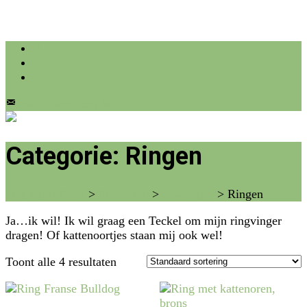
info@farmflora.be
Categorie:
Ringen
vzw Farm Flora
>
Producten
>
Juweeltjes
>
Ringen
Ja…ik wil! Ik wil graag een Teckel om mijn ringvinger
dragen! Of kattenoortjes staan mij ook wel!
Toont alle 4 resultaten