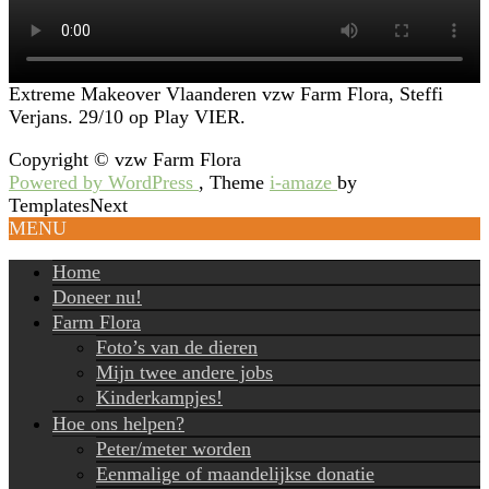
Extreme Makeover Vlaanderen vzw Farm Flora, Steffi
Verjans. 29/10 op Play VIER.
Copyright © vzw Farm Flora
Powered by WordPress
, Theme
i-amaze
by
TemplatesNext
MENU
Home
Doneer nu!
Farm Flora
Foto’s van de dieren
Mijn twee andere jobs
Kinderkampjes!
Hoe ons helpen?
Peter/meter worden
Eenmalige of maandelijkse donatie