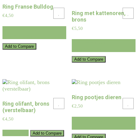
Ring Franse Bulldog
Ring met kattenoren,
Add to Wishlist
Add to Wishlist
€
4,50
brons
€
5,50
Toevoegen aan
winkelwagen
Toevoegen aan
Add to Compare
winkelwagen
Add to Compare
Ring pootjes dieren
Ring olifant, brons
Add to Wishlist
Add to Wishlist
€
2,50
(verstelbaar)
€
4,50
Toevoegen aan
winkelwagen
Lees verder
Add to Compare
Add to Compare