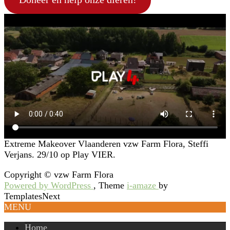
Extreme Makeover Vlaanderen vzw Farm Flora, Steffi
Verjans. 29/10 op Play VIER.
Copyright © vzw Farm Flora
Powered by WordPress
, Theme
i-amaze
by
TemplatesNext
MENU
Home