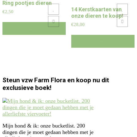
Ring pootjes dieren
14 Kerstkaarten van
Add to Wishlist
Add to Wishlist
€
2,50
onze dieren te koop!
Add to Compare
Add to Compare
€
28,00
Toevoegen aan
winkelwagen
Toevoegen aan
winkelwagen
Steun vzw Farm Flora en koop nu dit
exclusieve boek!
Mijn hond & ik: onze bucketlist. 200
dingen die je moet gedaan hebben met je