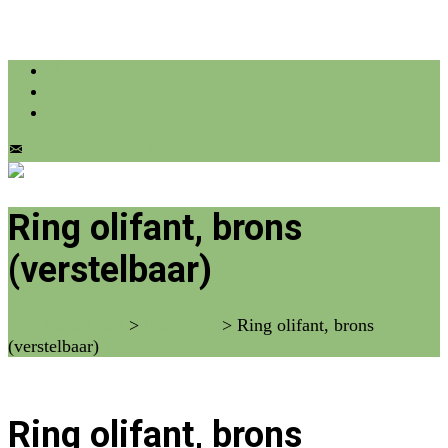
info@farmflora.be
Ring olifant, brons
(verstelbaar)
vzw Farm Flora
>
Producten
>
Ring olifant, brons
(verstelbaar)
Ring olifant, brons