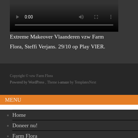
Extreme Makeover Vlaanderen vzw Farm
Flora, Steffi Verjans. 29/10 op Play VIER.
Copyright © vzw Farm Flora
Powered by WordPress
, Theme
i-amaze
by TemplatesNext
MENU
Home
Doneer nu!
Farm Flora