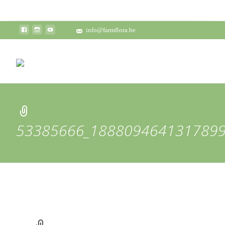
info@farmflora.be
53385666_1888094641317899