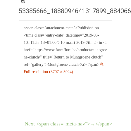
53385666_1888094641317899_88406
<span class="attachment-meta">Published on
<time class="entry-date" datetime="2019-03-
10T11:38:18+01:00">10 maart 2019</time> in <a
href="https://www.farmflora.be/product/muntgroe
ne-clutch/" title="Return to Muntgroene clutch"
rel="gallery">Muntgroene clutch</a></span>
Full resolution (3707 × 3024)
Next <span class="meta-nav">→</span>