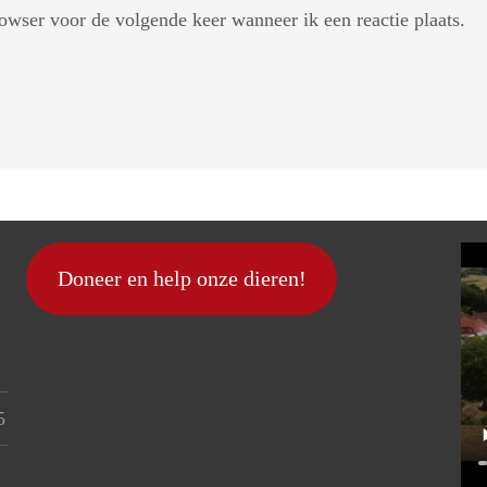
owser voor de volgende keer wanneer ik een reactie plaats.
Doneer en help onze dieren!
5