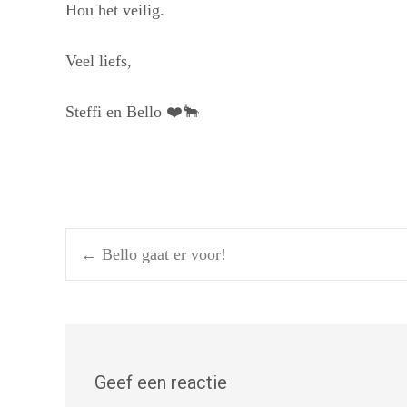
Hou het veilig.
Veel liefs,
Steffi en Bello
❤️
🐂
Post
←
Bello gaat er voor!
navigation
Geef een reactie