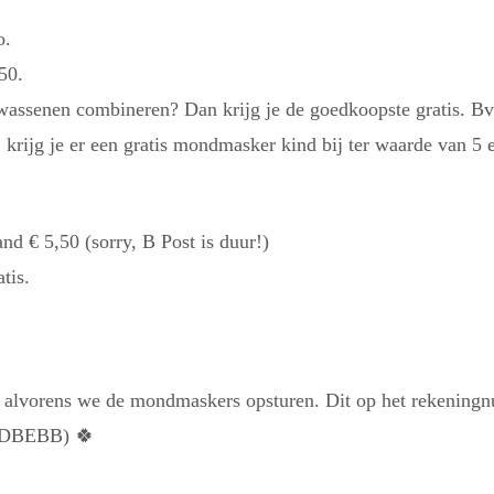
o.
50.
assenen combineren? Dan krijg je de goedkoopste gratis. Bv.
ijg je er een gratis mondmasker kind bij ter waarde van 5 e
d € 5,50 (sorry, B Post is duur!)
tis.
.
 alvorens we de mondmaskers opsturen. Dit op het rekenin
REDBEBB)
🍀