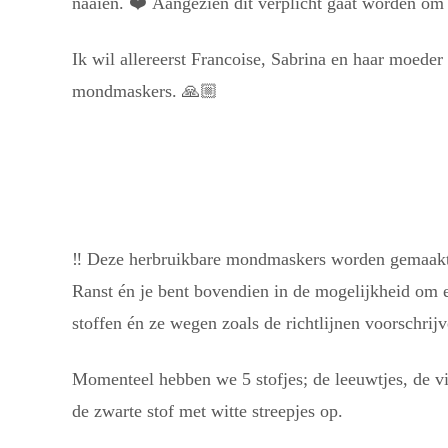
naaien.
❤️
Aangezien dit verplicht gaat worden om t
Ik wil allereerst Francoise, Sabrina en haar moed
mondmaskers.
🙏🏼
‼️
Deze herbruikbare mondmaskers worden gemaakt v
Ranst én je be
nt bovendien in de mogelijkheid om er
stoffen én ze wegen zoals de richtlijnen voorschri
Momenteel hebben we 5 stofjes; de leeuwtjes, de vi
de zwarte stof met witte streepjes op.