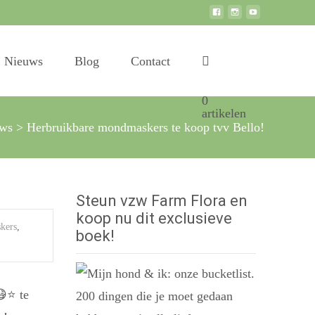
Search
Nieuws
Blog
Contact
for:
0
artikelen
uws
>
Herbruikbare mondmaskers te koop tvv Bello!
Steun vzw Farm Flora en
koop nu dit exclusieve
kers
,
boek!
😷
⭐️
te