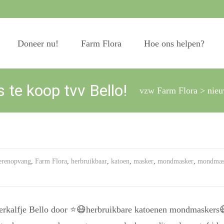
Doneer nu!
Farm Flora
Hoe ons helpen?
te koop tvv Bello!
vzw Farm Flora
>
nie
erenopvang
,
Farm Flora
,
herbruikbaar
,
katoen
,
masker
,
mondmasker
,
mondmas
erkalfje Bello door
⭐️
😷
herbruikbare katoenen mondmaskers