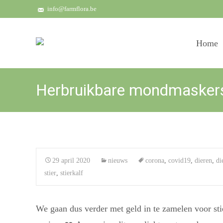
info@farmflora.be
Skip
to
Home
content
Herbruikbare mondmaskers 
29 april 2020
nieuws
corona
,
covid19
,
dieren
,
di
stier
,
stierkalf
We gaan dus verder met geld in te zamelen voor sti