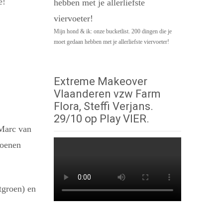
e!
Mijn hond & ik: onze bucketlist. 200 dingen die je
moet gedaan hebben met je allerliefste viervoeter!
Extreme Makeover
Vlaanderen vzw Farm
Flora, Steffi Verjans.
29/10 op Play VIER.
 Marc van
toenen
tgroen) en