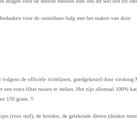
e dragen voor de meeste mensen leek ons dit wel een tof ide
er bedanken voor de onmisbare hulp met het maken van deze
olgens de officiële richtlijnen, goedgekeurd door viroloog
 een extra filter tussen te steken. Het zijn allemaal 100% ka
jven 150 gram.
‼️
sjes (roze stof), de honden, de getekende dieren (donker mun