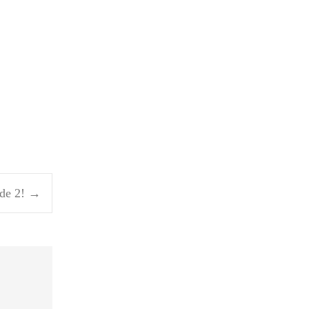
nde 2!
→