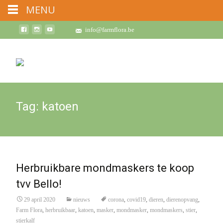
MENU
info@farmflora.be
Tag:
katoen
Herbruikbare mondmaskers te koop
tvv Bello!
29 april 2020
nieuws
corona
,
covid19
,
dieren
,
dierenopvang
,
Farm Flora
,
herbruikbaar
,
katoen
,
masker
,
mondmasker
,
mondmaskers
,
stier
,
stierkalf