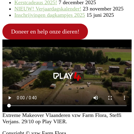
Kerstcadeaus 2025!
7 december 2025
NIEUW! Verjaardagskalender!
23 november 2025
Inschrijvingen dagkampjes 2025
15 juni 2025
Doneer en help onze dieren!
Extreme Makeover Vlaanderen vzw Farm Flora, Steffi
Verjans. 29/10 op Play VIER.
Copyright © vzw Farm Flora