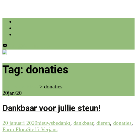
info@farmflora.be
Tag:
donaties
vzw Farm Flora
>
donaties
20
jan/20
Dankbaar voor jullie steun!
20 januari 2020
nieuws
bedankt
,
dankbaar
,
dieren
,
donaties
,
Farm Flora
Steffi Verjans