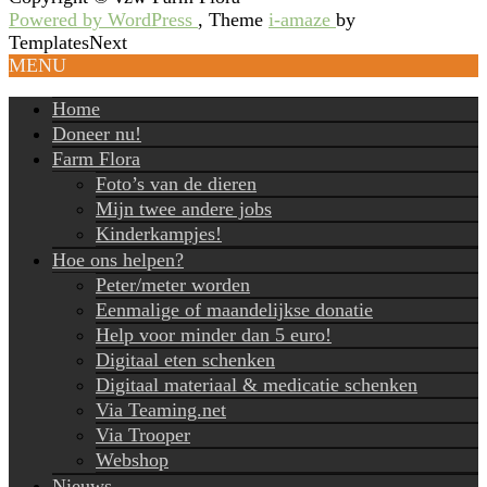
Powered by WordPress
, Theme
i-amaze
by
TemplatesNext
MENU
Home
Doneer nu!
Farm Flora
Foto’s van de dieren
Mijn twee andere jobs
Kinderkampjes!
Hoe ons helpen?
Peter/meter worden
Eenmalige of maandelijkse donatie
Help voor minder dan 5 euro!
Digitaal eten schenken
Digitaal materiaal & medicatie schenken
Via Teaming.net
Via Trooper
Webshop
Nieuws