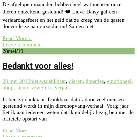
De afgelopen maanden hebben heel wat mensen onze
dieren ontzettend gesteund! ❤️ Lieve Daisy gaf een
verjaardagsfeest en het geld dat ze kreeg van de gasten
doneerde ze aan onze dieren! Samen met
Read More...
Leave a comment
28
mei/19
Bedankt voor alles!
28 mei 2019
nieuws
dankbaar
,
dieren
,
donaties
,
emotioneel
,
hoop
,
steun
,
vzw
Steffi Verjans
Ik ben zo dankbaar. Dankbaar dat ik door veel mensen
gesteund wordt in mijn dierenopvang-verhaal. Vorig jaar
liet ik aan iedereen weten dat ik eindelijk bezig ben met de
officiële opstart van
Read More...
Leave a comment